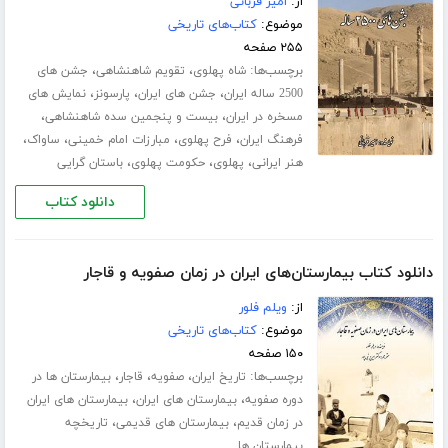
از:
امیر قربانی
موضوع:
کتاب‌های تاریخی
۲۵۵ صفحه
برچسب‌ها:
،
،
شاه پهلوی
تقویم شاهنشاهی
جشن های
،
،
،
2500 ساله ایران
جشن های ایران
پارسونز
نمایش های
،
،
مسخره در ایران
بیست و پنجمین سده شاهنشاهی
،
،
،
،
فرهنگ ایران
فرح پهلوی
مبارزات امام خمینی
ساواک
،
،
،
هنر ایرانی
پهلوی
حکومت پهلوی
باستان گرایی
دانلود کتاب
دانلود کتاب بیمارستان‌های ایران در زمان صفویه و قاجار
از:
ویلم فلور
موضوع:
کتاب‌های تاریخی
۱۵۰ صفحه
برچسب‌ها:
،
،
،
تاریخ ایران
صفویه
قاجار
بیمارستان ها در
،
،
دوره صفویه
بیمارستان های ایران
بیمارستان های ایران
،
،
در زمان قدیم
بیمارستان های قدیمی
تاریخچه
بیمارستان ها