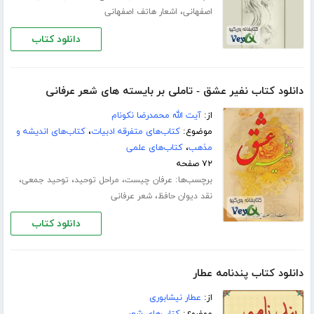
،
اصفهانی
اشعار هاتف اصفهانی
دانلود کتاب
دانلود کتاب نفیر عشق - تاملی بر بایسته های شعر عرفانی
از:
آیت الله محمدرضا نکونام
موضوع:
کتاب‌های متفرقه ادبیات
،
کتاب‌های اندیشه و
مذهب
،
کتاب‌های علمی
۷۲ صفحه
برچسب‌ها:
،
،
،
عرفان چیست
مراحل توحید
توحید جمعی
،
نقد دیوان حافظ
شعر عرفانی
دانلود کتاب
دانلود کتاب پندنامه عطار
از:
عطار نیشابوری