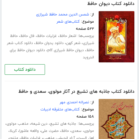
دانلود کتاب دیوان حافظ
از:
شمس الدین محمد حافظ شیرازی
موضوع:
کتاب‌های شعر
۵۲۲ صفحه
برچسب‌ها:
،
،
،
اشعار حافظ
غزلیات حافظ
فال حافظ
حافظ
،
،
،
شیرازی
شعر کهن
دانلود یدوان حافظ
دانلود کتاب شعر
،
،
حافظ
دیوان حافظ شیرازی pdf
دانلود دیوان حافظ برای
اندروید
دانلود کتاب
دانلود کتاب جاذبه های تشیع در آثار مولوی، سعدی و حافظ
از:
نصراله احمدی مهر
موضوع:
کتاب‌های متفرقه ادبیات
۱۵۸ صفحه
برچسب‌ها:
،
،
،
جاذبه های تشیع
دین شیعه
مذهب مولوی
،
،
،
،
،
،
مولوی
سعدی
حافظ
حضرت علی
واقعه عاشورا
کربلا
،
،
،
اهل البیت
آزاد اندیشی مذهبی
غزلیات حافظ
مثنوی