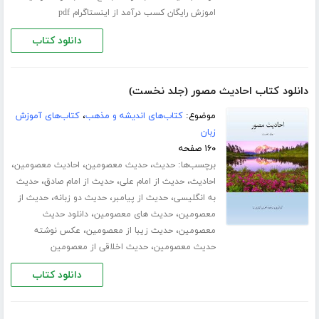
اموزش رایگان کسب درآمد از اینستاگرام pdf
دانلود کتاب
دانلود کتاب احادیث مصور (جلد نخست)
موضوع:
کتاب‌های اندیشه و مذهب
،
کتاب‌های آموزش
زبان
۱۶۰ صفحه
برچسب‌ها:
،
،
،
حدیث
حدیث معصومین
احادیث معصومین
،
،
،
احادیث
حدیث از امام علی
حدیث از امام صادق
حدیث
،
،
،
به انگلیسی
حدیث از پیامبر
حدیث دو زبانه
حدیث از
،
،
معصومین
حدیث های معصومین
دانلود حدیث
،
،
معصومین
حدیث زیبا از معصومین
عکس نوشته
،
حدیث معصومین
حدیث اخلاقی از معصومین
دانلود کتاب