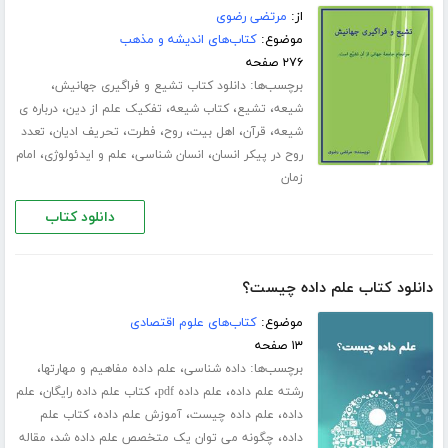
از:
مرتضی رضوی
موضوع:
کتاب‌های اندیشه و مذهب
۲۷۶ صفحه
برچسب‌ها:
،
دانلود کتاب تشیع و فراگیری جهانیش
،
،
،
،
شیعه
تشیع
کتاب شیعه
تفکیک علم از دین
درباره ی
،
،
،
،
،
،
شیعه
قرآن
اهل بیت
روح
فطرت
تحریف ادیان
تعدد
،
،
،
روح در پیکر انسان
انسان شناسی
علم و ایدئولوژی
امام
زمان
دانلود کتاب
دانلود کتاب علم داده چیست؟
موضوع:
کتاب‌های علوم اقتصادی
۱۳ صفحه
برچسب‌ها:
،
،
داده شناسی
علم داده مفاهیم و مهارتها
،
،
،
رشته علم داده
علم داده pdf
کتاب علم داده رایگان
علم
،
،
،
داده
علم داده چیست
آموزش علم داده
کتاب علم
،
،
داده
چگونه می توان یک متخصص علم داده شد
مقاله