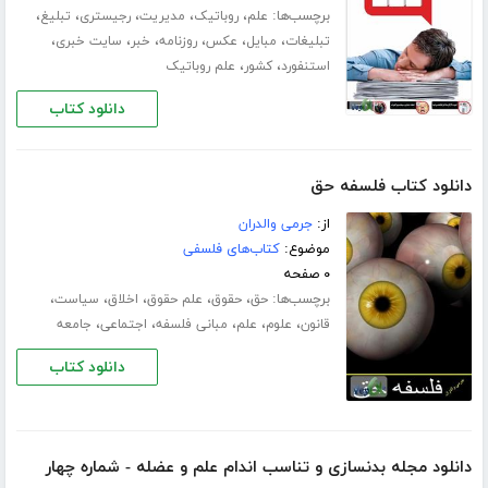
برچسب‌ها:
،
،
،
،
،
علم
روباتیک
مدیریت
رجیستری
تبلیغ
،
،
،
،
،
،
تبلیغات
مبایل
عکس
روزنامه
خبر
سایت خبری
،
،
استنفورد
کشور
علم روباتیک
دانلود کتاب
دانلود کتاب فلسفه حق
از:
جرمی والدران
موضوع:
کتاب‌های فلسفی
۰ صفحه
برچسب‌ها:
،
،
،
،
،
حق
حقوق
علم حقوق
اخلاق
سیاست
،
،
،
،
،
قانون
علوم
علم
مبانی فلسفه
اجتماعی
جامعه
دانلود کتاب
دانلود مجله بدنسازی و تناسب اندام علم و عضله - شماره چهار