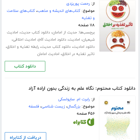
از:
رحمت پوریزدی
موضوع:
کتاب‌های اندیشه و مذهب
،
کتاب‌های سلامت
و تغذیه
۱۱۸ صفحه
برچسب‌ها:
،
،
حدیث از امامان
دانلود کتاب حدیث
احادیث
،
،
،
،
شیعیان
احادیث
دانلود احادیث pdf
احادیث اخلاقی
،
،
،
دانلود احادیث
دانلود کتاب حدیث
رابطه تغذیه و اخلاق
،
تاثیر تغذیه در اخلاق
احادیث امامان
دانلود کتاب
دانلود کتاب محتوم: نگاه علم به زندگی بدون اراده آزاد
از:
رابرت ام. ساپولسکی
موضوع:
بزرگسال
،
زیست شناسی
،
فلسفه
۴۵۶ صفحه
دریافت از کتابراه