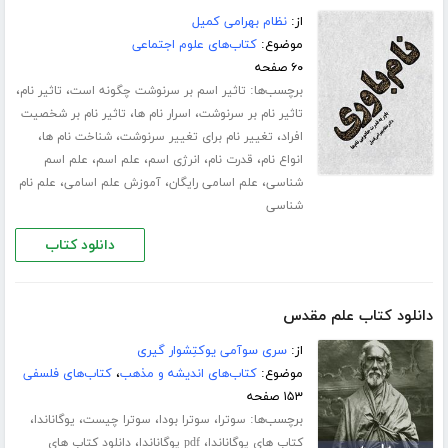
از:
نظام بهرامی کمیل
موضوع:
کتاب‌های علوم اجتماعی
۶۰ صفحه
برچسب‌ها:
،
،
تاثیر اسم بر سرنوشت چگونه است
تاثیر نام
،
،
تاثیر نام بر سرنوشت
اسرار نام ها
تاثیر نام بر شخصیت
،
،
،
افراد
تغییر نام برای تغییر سرنوشت
شناخت نام ها
،
،
،
،
انواع نام
قدرت نام
انرژی اسم
علم اسم
علم اسم
،
،
،
شناسی
علم اسامی رایگان
آموزش علم اسامی
علم نام
شناسی
دانلود کتاب
دانلود کتاب علم مقدس
از:
سری سوآمی یوکتِشوار گیری
موضوع:
کتاب‌های اندیشه و مذهب
،
کتاب‌های فلسفی
۱۵۳ صفحه
برچسب‌ها:
،
،
،
،
سوترا
سوترا بودا
سوترا چیست
یوگاناندا
،
،
کتاب های یوگاناندا
pdf یوگاناندا
دانلود کتاب های