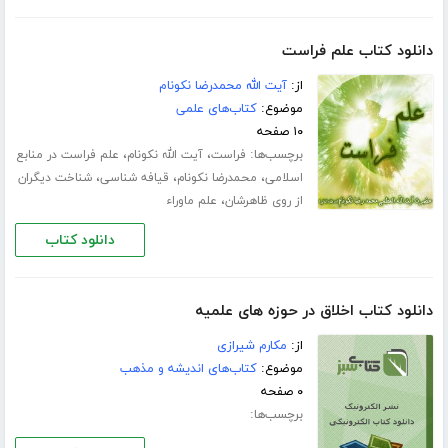
دانلود کتاب علم فراست
از:
آیت الله محمدرضا نکونام
موضوع:
کتاب‌های علمی
۱۰ صفحه
برچسب‌ها:
،
،
فراست
آیت الله نکونام
علم فراست در منابع
،
،
،
اسلامی
محمدرضا نکونام
قیافه شناسی
شناخت دیگران
،
از روی ظاهرشان
علم ماوراء
دانلود کتاب
دانلود کتاب اخلاق در حوزه هاى علمیه
از:
مکارم شیرازی
موضوع:
کتاب‌های اندیشه و مذهب
۰ صفحه
برچسب‌ها: