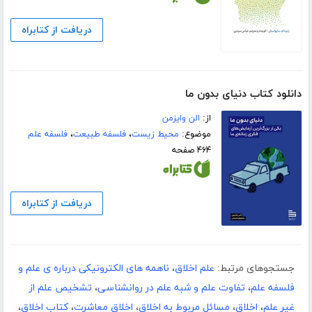
دریافت از کتابراه
دانلود کتاب دنیای بدون ما
از:
الن وایزمن
موضوع:
محیط زیست
،
فلسفه طبیعت
،
فلسفه علم
۴۶۴ صفحه
دریافت از کتابراه
جستجوهای مرتبط:
علم اخلاق
،
ناهمه های الکترونیکی درباره ی علم و
فلسفه علم
،
تفاوت علم و شبه علم در روانشناسی
،
تشخیص علم از
غیر علم
،
اخلاق
،
مسائل مربوط به اخلاق
،
اخلاق معاشرت
،
کتاب اخلاق
،