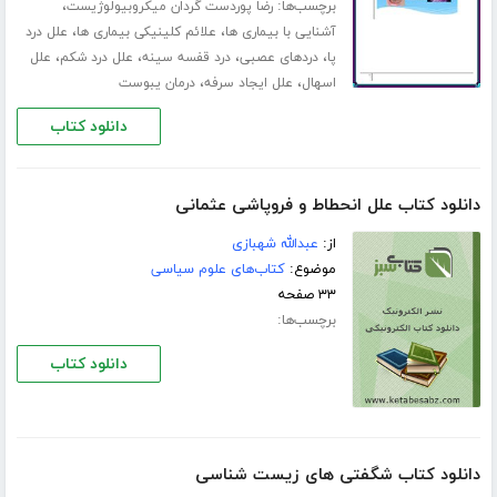
برچسب‌ها:
،
رضا پوردست گردان میکروبیولوژیست
،
،
آشنایی با بیماری ها
علائم کلینیکی بیماری ها
علل درد
،
،
،
،
پا
دردهای عصبی
درد قفسه سینه
علل درد شکم
علل
،
،
اسهال
علل ایجاد سرفه
درمان یبوست
دانلود کتاب
دانلود کتاب علل انحطاط و فروپاشی عثمانی
از:
عبدالله شهبازی
موضوع:
کتاب‌های علوم سیاسی
۳۳ صفحه
برچسب‌ها:
دانلود کتاب
دانلود کتاب شگفتی های زیست شناسی