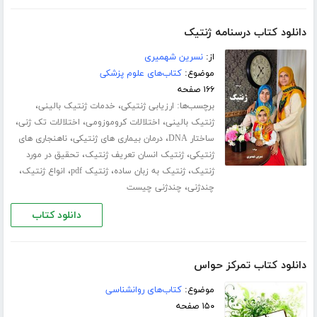
دانلود کتاب درسنامه ژنتیک
از:
نسرین شهمیری
موضوع:
کتاب‌های علوم پزشکی
۱۶۶ صفحه
برچسب‌ها:
،
،
ارزیابی ژنتیکی
خدمات ژنتیک بالینی
،
،
،
ژنتیک بالینی
اختلالات کروموزومی
اختلالات تک ژنی
،
،
ساختار DNA
درمان بیماری های ژنتیکی
ناهنجاری های
،
،
ژنتیکی
ژنتیک انسان تعریف ژنتیک
تحقیق در مورد
،
،
،
،
ژنتیک
ژنتیک به زبان ساده
ژنتیک pdf
انواع ژنتیک
،
چندژنی
چندژنی چیست
دانلود کتاب
دانلود کتاب تمرکز حواس
موضوع:
کتاب‌های روانشناسی
۱۵۰ صفحه