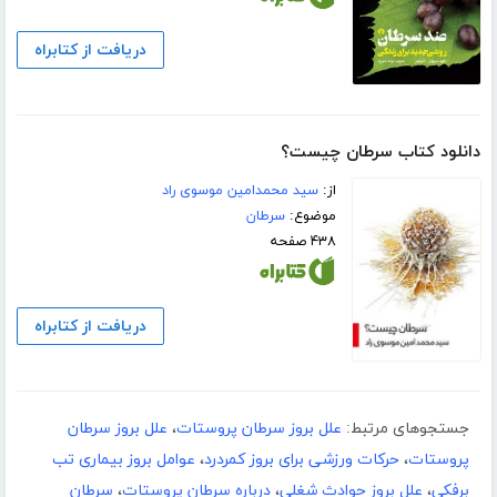
دریافت از کتابراه
دانلود کتاب سرطان چیست؟
از:
سید محمدامین موسوی راد
موضوع:
سرطان
۴۳۸ صفحه
دریافت از کتابراه
جستجوهای مرتبط:
علل بروز سرطان پروستات
،
علل بروز سرطان
پروستات
،
حرکات ورزشی برای بروز کمردرد
،
عوامل بروز بیماری تب
برفکی
،
علل بروز حوادث شغلی
،
درباره سرطان پروستات
،
سرطان