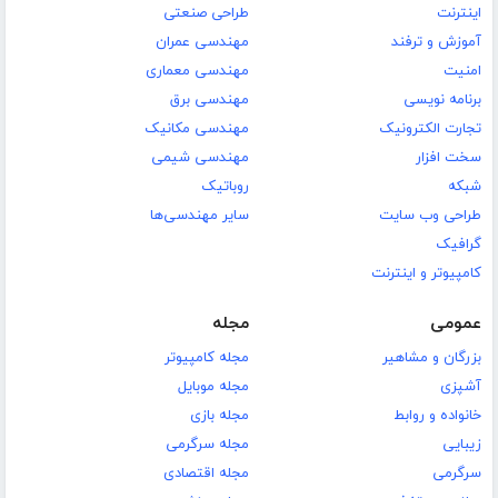
اینترنت
طراحی صنعتی
آموزش و ترفند
مهندسی عمران
امنیت
مهندسی معماری
برنامه نویسی
مهندسی برق
تجارت الکترونیک
مهندسی مکانیک
سخت افزار
مهندسی شیمی
شبکه
روباتیک
طراحی وب سایت
سایر مهندسی‌ها
گرافیک
کامپیوتر و اینترنت
عمومی
مجله
بزرگان و مشاهیر
مجله کامپیوتر
آشپزی
مجله موبایل
خانواده و روابط
مجله بازی
زیبایی
مجله سرگرمی
سرگرمی
مجله اقتصادی