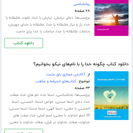
روانشناسی
۲۸ صفحه
برچسب‌ها:
،
،
دعای نیایش
نیایش با خدا
خلوت عاشقانه با
،
،
،
خدا
راز و نیاز عاشقانه با خدا
عاشقانه با خدای مهربان
،
مناجات عاشقانه با خدا
مناجات با خدا برای حاجت
دانلود کتاب
دانلود کتاب چگونه خدا را با نام‌های نیکو بخوانیم؟
از:
آکادمی مجازی باور مثبت
موضوع:
کتاب‌های اندیشه و مذهب
۲۳ صفحه
برچسب‌ها:
،
،
،
خداشناسی
اسما خدا
نام های خدا
صفات
،
،
،
خدا
دعای اسما حسنی
خواص اسماء الحسنی
اسما
،
،
،
،
الحسنی با معنی
اسما الهی
اسما حسنا
اسما حسنی
،
،
99 اسم خداوند با معنی
اسم اصلی خدا
صفت های
،
،
خداوند
صفات خداوند در قران
صفات خداوند با معنی