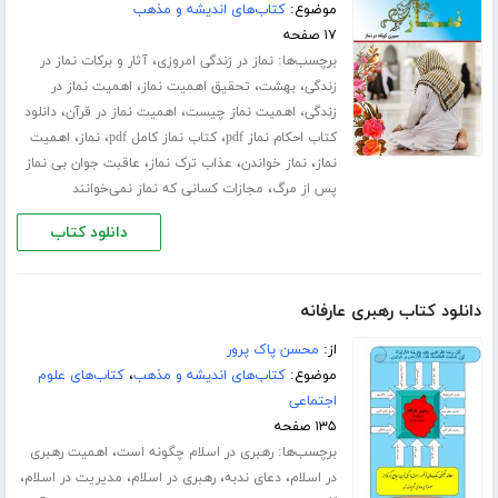
موضوع:
کتاب‌های اندیشه و مذهب
۱۷ صفحه
برچسب‌ها:
،
نماز در زندگی امروزی
آثار و برکات نماز در
،
،
،
زندگی
بهشت
تحقیق اهمیت نماز
اهمیت نماز در
،
،
،
زندگی
اهمیت نماز چیست
اهمیت نماز در قرآن
دانلود
،
،
،
کتاب احکام نماز pdf
کتاب نماز کامل pdf
نماز
اهمیت
،
،
،
نماز
نماز خواندن
عذاب ترک نماز
عاقبت جوان بی نماز
،
پس از مرگ
مجازات کسانی که نماز نمی‌خوانند
دانلود کتاب
دانلود کتاب رهبری عارفانه
از:
محسن پاک پرور
موضوع:
کتاب‌های اندیشه و مذهب
،
کتاب‌های علوم
اجتماعی
۱۳۵ صفحه
برچسب‌ها:
،
رهبری در اسلام چگونه است
اهمیت رهبری
،
،
،
،
در اسلام
دعای ندبه
رهبری در اسلام
مدیریت در اسلام