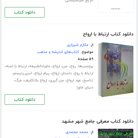
تاریخ مارکسیستی
دانلود کتاب
دانلود کتاب ارتباط با ارواح
از:
مکارم شیرازی
موضوع:
کتاب‌های اندیشه و مذهب
۵۹ صفحه
برچسب‌ها:
،
،
،
،
،
روح
جن
ارواح
ماوراءالطبیعه
ارتباط با اجنه
،
،
،
،
ارتباط با روح
داستان ارواح
پیام ارواح
اسپریتیسم
،
،
،
،
،
تناسخ
عود ارواح
جن گیری
ارواح بلاتکلیف
مرگ
دنیای ماورا
دانلود کتاب
دانلود کتاب معرفی جامع شهر مشهد
از:
محمد محمدی