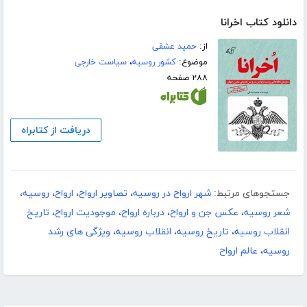
دانلود کتاب اخرانا
از:
حمید عشقی
موضوع:
کشور روسیه
،
سیاست خارجی
۲۸۸ صفحه
دریافت از کتابراه
جستجوهای مرتبط:
شهر ارواح در روسیه
،
تصاویر ارواح
،
ارواح
،
روسیه
،
شعر روسیه
،
عکس جن و ارواح
،
درباره ارواح
،
موجودیت ارواح
،
تاریخ
انقلاب روسیه
،
تاریخ روسیه
،
انقلاب روسیه
،
ویژگی های رشد
روسیه
،
عالم ارواح