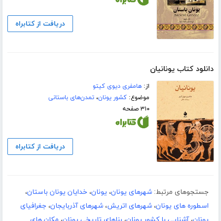
دریافت از کتابراه
دانلود کتاب یونانیان
از:
هامفری دیوی کیتو
موضوع:
کشور یونان
،
تمدن‌های باستانی
۳۱۰ صفحه
دریافت از کتابراه
جستجوهای مرتبط:
شهرهای یونان
،
یونان
،
خدایان یونان باستان
،
اسطوره های یونان
،
شهرهای اتریش
،
شهرهای آذربایجان
،
جغرافیای
یونان
،
آشنایی با کشور یونان
،
بناهای تاریخی یونان
،
مکان های