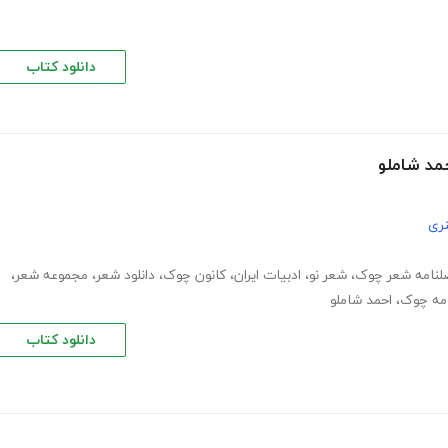
دانلود کتاب
حمد شاملو
ری
لنامه شعر چوک
،
شعر نو
،
ادبیات ایران
،
کانون چوک
،
دانلود شعر
،
مجموعه شعر
،
مه چوک
،
احمد شاملو
دانلود کتاب