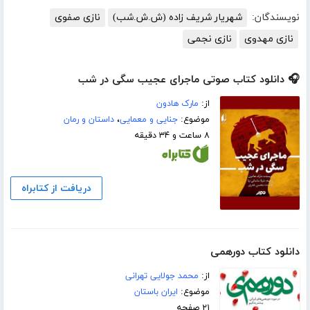
نویسندگان:
شهریار شریف زاده (ش.ش.شب)
نازی صفوی
نازی مهدوی
نازی نجمی
🎧 دانلود کتاب صوتی ماجرای عجیب سگی در شب
از:
مارک هادون
موضوع:
جنایی و معمایی
،
داستان و رمان
۸ ساعت و ۳۴ دقیقه
دریافت از کتابراه
دانلود کتاب دورهمی
از:
محمد جولایی تهرانی
موضوع:
ایران باستان
۲۱ صفحه