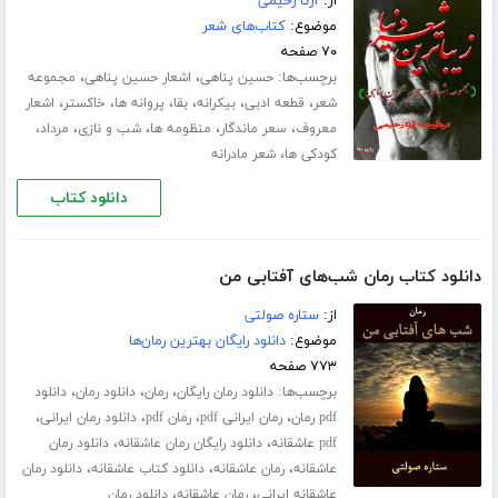
از:
آرتا رحیمی
موضوع:
کتاب‌های شعر
۷۰ صفحه
برچسب‌ها:
،
،
حسین پناهی
اشعار حسین پناهی
مجموعه
،
،
،
،
،
،
شعر
قطعه ادبی
بیکرانه
بقا
پروانه ها
خاکستر
اشعار
،
،
،
،
،
معروف
سعر ماندگار
منظومه ها
شب و نازی
مرداد
،
کودکی ها
شعر مادرانه
دانلود کتاب
دانلود کتاب رمان شب‌های آفتابی من
از:
ستاره صولتی
موضوع:
دانلود رایگان بهترین رمان‌ها
۷۷۳ صفحه
برچسب‌ها:
،
،
،
دانلود رمان رایگان
رمان
دانلود رمان
دانلود
،
،
،
،
pdf رمان
رمان ایرانی pdf
رمان pdf
دانلود رمان ایرانی
،
،
pdf عاشقانه
دانلود رایگان رمان عاشقانه
دانلود رمان
،
،
،
عاشقانه
رمان عاشقانه
دانلود کتاب عاشقانه
دانلود رمان
،
،
عاشقانه ایرانی
رمان عاشقانه
دانلود رمان