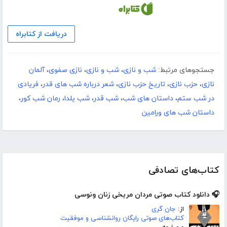
دریافت از کتابراه
جستجوهای مرتبط:
شب و نازی
،
شب و نازی
،
نازی صفوی
،
آلمان
نازی
،
حزب نازی
،
تاریخ حزب نازی
،
شعر درباره شب های قدر
،
فریادی
در شب ستم
،
داستان های شب
،
شب قدر
،
شب یلدا
،
رمان شب کور
،
داستان شب های ورامین
کتاب‌های تصادفی
🎧 دانلود کتاب صوتی مردان مریخی زنان ونوسی
از:
جان گری
کتاب‌های صوتی رایگان روانشناسی و موفقیت