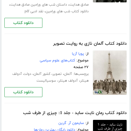
،
،
صادق هدایت
داستان شب های ورامین صادق هدایت
،
دانلود کتاب شب های ورامین
نقد ادبی pdf
دانلود کتاب
دانلود کتاب آلمان نازی به روایت تصویر
از:
پویا آریا
موضوع:
کتاب‌های علوم سیاسی
۲۷ صفحه
برچسب‌ها:
،
،
،
آلمان
تصویر
کشور آلمان
دولت آدولف
،
،
هیتلر
آدولف هیتلر
سوسیالیست
دانلود کتاب
دانلود کتاب رمان نایت ساید - جلد 1: چیزی از طرف شب
از:
سایمون آر. گرین
موضوع:
دانلود رایگان بهترین رمان‌ها