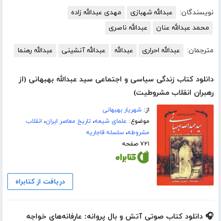
نویسندگان:
عبدالله شهبازی
مهدی عبدالله زاده
محمد عبدالله عنان
عبدالله ناصری
مترجمان:
عبدالله احراری
عبدالله
عبدالله آنشینی
عبدالله رهنما
دانلود کتاب زندگی سیاسی و اجتماعی سید عبدالله بهبهانی (از
رهبران انقلاب مشروطیت)
از:
شهریار بهبهانی
موضوع:
علمای شیعه
،
تاریخ معاصر ایران
،
انقلاب
مشروطه
،
سلسله قاجاریه
۷۲۱ صفحه
دریافت از کتابراه
🎧 دانلود کتاب صوتی آتش و بال پروانه: عارفانه‌های خواجه