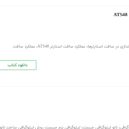
اندازی در سافت استارترها
،
عملکرد سافت استارتر ATS48
،
عملکرد سافت
دانلود کتاب
گرافی
،
نانو لیتوگرافی چیست
،
لیتوگرافی نرم چیست
،
روش لیتوگرافی ساخت نانو