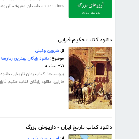
expectations
،
داستان معروف
،
آرزوها
دانلود کتاب حکیم فارابی
از:
شروین وکیلی
موضوع:
دانلود رایگان بهترین رمان‌ها
۳۷۱ صفحه
برچسب‌ها:
کتاب رمان تاریخی
،
دانلود
فارابی
،
دانلود رایگان کتاب حکیم فارا
دانلود کتاب تاریخ ایران - داریوش بزرگ
از:
امیر حسین خنجی