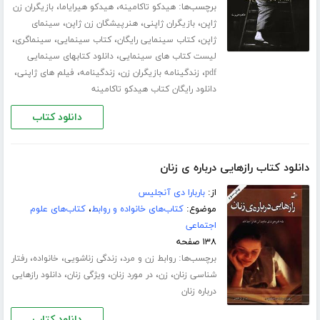
برچسب‌ها:
،
،
هیدکو تاکامینه
هیدکو هیرایاما
بازیگران زن
،
،
،
ژاپن
بازیگران ژاپنی
هنرپیشگان زن ژاپن
سینمای
،
،
،
،
ژاپن
کتاب سینمایی رایگان
کتاب سینمایی
سینماگری
،
لیست کتاب های سینمایی
دانلود کتابهای سینمایی
،
،
،
،
pdf
زندگینامه بازیگران زن
زندگینامه
فیلم های ژاپنی
دانلود رایگان کتاب هیدکو تاکامینه
دانلود کتاب
دانلود کتاب رازهایی درباره ی زنان
از:
باربارا دی آنجلیس
موضوع:
کتاب‌های خانواده و روابط
،
کتاب‌های علوم
اجتماعی
۱۳۸ صفحه
برچسب‌ها:
،
،
،
روابط زن و مرد
زندگی زناشویی
خانواده
رفتار
،
،
،
،
شناسی زنان
زن
در مورد زنان
ویژگی زنان
دانلود رازهایی
درباره زنان
دانلود کتاب