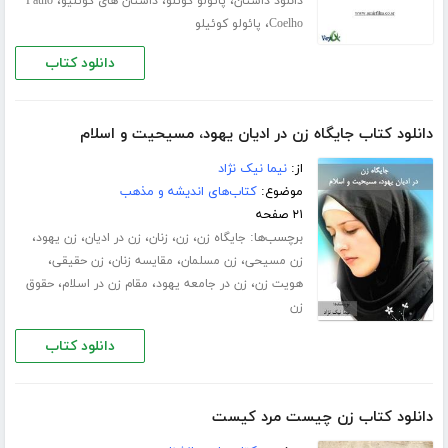
،
،
،
دانلود داستان
پائولو کوئلو
داستان های کوئلیو
Paulo
،
Coelho
پائولو کوئیلو
دانلود کتاب
دانلود کتاب جایگاه زن در ادیان یهود، مسیحیت و اسلام
از:
نیما نیک نژاد
موضوع:
کتاب‌های اندیشه و مذهب
۲۱ صفحه
برچسب‌ها:
،
،
،
،
،
جایگاه زن
زن
زنان
زن در ادیان
زن یهود
،
،
،
،
زن مسیحی
زن مسلمان
مقایسه زنان
زن حقیقی
،
،
،
هویت زن
زن در جامعه یهود
مقام زن در اسلام
حقوق
زن
دانلود کتاب
دانلود کتاب زن چیست مرد کیست