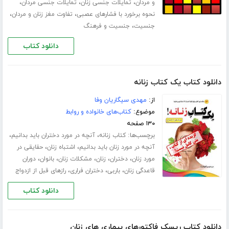
،
،
،
و مردان
تمایلات جنسی زنان
تمایلات جنسی مردان
،
،
نحوه برخورد با فشارهای عصبی
تفاوت مغز زنان و مردان
،
جنسیت
جنسیت و فرهنگ
دانلود کتاب
دانلود کتاب یک کتاب زنانه
از:
مهدی سیگاریان وفا
موضوع:
کتاب‌های خانواده و روابط
۱۳۰ صفحه
برچسب‌ها:
،
،
کتاب زنانه
آنچه در مورد دختران باید بدانیم
،
،
آنچه در مورد زنان باید بدانیم
اشتباه زنان
حقایقی در
،
،
،
،
،
مورد زنان
دختران
زنان
مشکلات زنان
بانوان
دوران
،
،
،
قاعدگی زنان
باربی
دختران فراری
رازهای قبل از ازدواج
دانلود کتاب
دانلود کتاب ریسک فاکتورهای بیماری های زنان