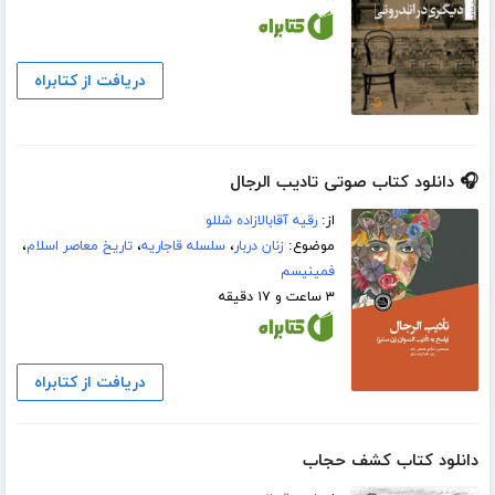
دریافت از کتابراه
🎧 دانلود کتاب صوتی تادیب الرجال
از:
رقیه آقابالازاده شللو
موضوع:
زنان دربار
،
سلسله قاجاریه
،
تاریخ معاصر اسلام
،
فمینیسم
۳ ساعت و ۱۷ دقیقه
دریافت از کتابراه
دانلود کتاب کشف حجاب