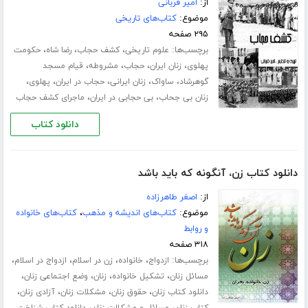
از:
امیر قربانی
موضوع:
کتاب‌های تاریخی
۲۹۵ صفحه
برچسب‌ها:
،
،
،
علوم تاریخی
کشف حجاب
رضا شاه
حکومت
،
،
،
،
پهلوی
زنان ایران
حجاب
مشروطه
قیام مسجد
،
،
،
،
،
گوهرشاد
ساواک
زنان ایرانی
حجاب در ایران
پهلوی
،
،
زنان بی جحاب
بی حجابی در ایران
ماجرای کشف حجاب
دانلود کتاب
دانلود کتاب زن، آنگونه که باید باشد
از:
اصغر طاهرزاده
موضوع:
کتاب‌های اندیشه و مذهب
،
کتاب‌های خانواده
و روابط
۳۱۸ صفحه
برچسب‌ها:
،
،
،
،
ازدواج
خانواده
زن در اسلام
ازدواج در اسلام
،
،
،
،
مسائل زنان
تشکیل خانواده
زنان
وضع اجتماعی زنان
،
،
،
،
دانلود کتاب زنان
حقوق زنان
مشکلات زنان
آزادی زنان
،
،
کتاب زنان
مسائل و مشکلات زنان
دانلود کتاب شناخت