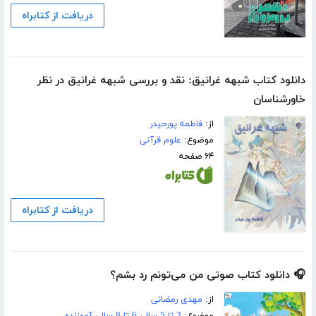
دریافت از کتابراه
دانلود کتاب شبهه غرانیق: نقد و بررسی شبهه غرانیق در نظر
خاورشناسان
از:
فاطمه پورحیدر
موضوع:
علوم قرآنی
۶۴ صفحه
دریافت از کتابراه
🎧 دانلود کتاب صوتی من می‌تونم رد بشم؟
از:
مهدی رمضانی
موضوع:
3 تا 5 سال
،
6 تا 8 سال
،
آموزنده