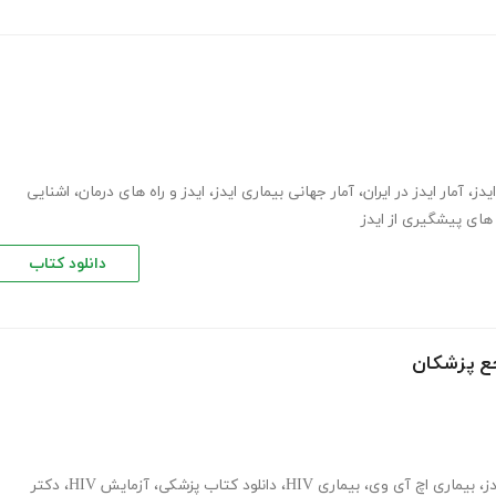
یدز
،
آمار ایدز در ایران
،
آمار جهانی بیماری ایدز
،
ایدز و راه های درمان
،
اشنایی
 های پیشگیری از ایدز
دانلود کتاب
جع پزشکان
دز
،
بیماری اچ آی وی
،
بیماری HIV
،
دانلود کتاب پزشکی
،
آزﻣﺎﯾﺶ HIV
،
دکتر