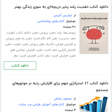
دانلود کتاب ذهنیت رشد پذیر دریچه‌ای به سوی زندگی بهتر
از:
لوئیس آلرسن
موضوع:
کتاب‌های روانشناسی
۳۰ صفحه
برچسب‌ها:
،
،
رشد ذهن
پرورش ذهن
دانلود کتاب تقویت
،
،
،
مغز
مدیریت ذهن pdf
pdf قدرت ذهن
راه های پرورش
،
،
،
و افزایش هوش
تکنیک های پرورش ذهن
تقویت ذهن
،
،
افزایش کارایی مغز
قدرت ذهن
افزایش توانایی های
،
،
ذهن
افزایش قدرت مغز
کتاب افزایش قدرت مغز
دانلود کتاب
دانلود کتاب 17 استراتژی مهم برای افزایش رتبه در موتورهای
جستجو
از:
محمود بشاش
موضوع:
کتاب‌های آموزش طراحی وب سایت
۴ صفحه