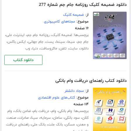
دانلود ضمیمه کلیک روزنامه جام جم شماره 277
از:
ضمیمه کلیک
موضوع:
مجله‌های کامپیوتری
۱۶ صفحه
برچسب‌ها:
،
،
،
ضمیمه کلیک
روزنامه جام جم
اینترنت ملی
،
،
،
،
،
،
جام جم
سیما
سینما
پست
جام جهانی
ایکس باکس
،
،
،
،
،
دانلود
سایت
تلفن
ماکروسافت
دنیا
وب
دانلود کتاب
دانلود کتاب راهنمای دریافت وام بانکی
از:
سجاد دانشفر
موضوع:
کتاب‌های علوم اقتصادی
۱۱۴ صفحه
برچسب‌ها:
،
،
،
،
وام بانکی
وام
دریافت بام
ضامن بانک
وام
،
،
،
،
،
،
کلان
سود بانکی
سامان
سرمایه
سینا
صادرات
صنعت
،
،
،
،
و معدن
مسکن
بانک ملت
بانک ملی
راهنمای دریافت