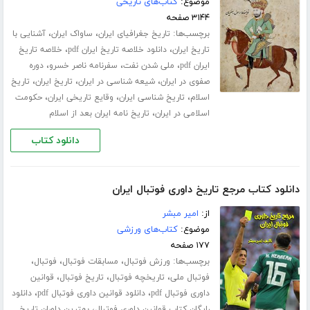
موضوع:
کتاب‌های تاریخی
۳۱۴۴ صفحه
برچسب‌ها:
،
،
تاریخ جغرافیای ایران
ساواک ایران
آشنایی با
،
،
تاریخ ایران
دانلود خلاصه تاریخ ایران pdf
خلاصه تاریخ
،
،
،
ایران pdf
ملی شدن نفت
سفرنامه ناصر خسرو
دوره
،
،
،
صفوی در ایران
شیعه شناسی در ایران
تاریخ ایران
تاریخ
،
،
،
اسلام
تاریخ شناسی ایران
وقایع تاریخی ایران
حکومت
،
اسلامی در ایران
تاریخ نامه ایران بعد از اسلام
دانلود کتاب
دانلود کتاب مرجع تاریخ داوری فوتبال ایران
از:
امیر مبشر
موضوع:
کتاب‌های ورزشی
۱۷۷ صفحه
برچسب‌ها:
،
،
،
ورزش فوتبال
مسابقات فوتبال
فوتبال
،
،
،
فوتبال ملی
تاریخچه فوتبال
تاریخ فوتبال
قوانین
،
،
داوری فوتبال pdf
دانلود قوانین داوری فوتبال pdf
دانلود
،
رایگان کتاب قوانین داوری فوتبال
بهترین داوران تاریخ