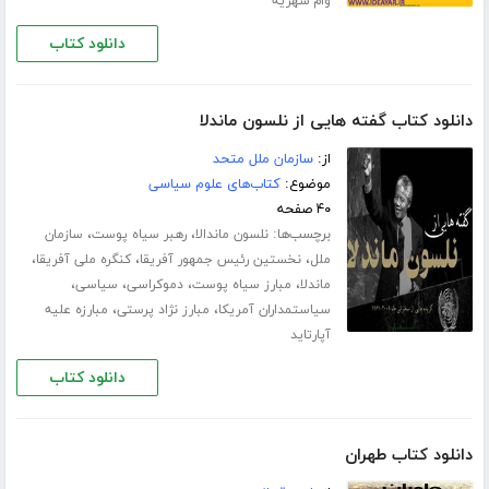
وام شهریه
دانلود کتاب
دانلود کتاب گفته هایی از نلسون ماندلا
از:
سازمان ملل متحد
موضوع:
کتاب‌های علوم سیاسی
۴۰ صفحه
برچسب‌ها:
،
،
نلسون ماندالا
رهبر سیاه پوست
سازمان
،
،
،
ملل
نخستین رئیس جمهور آفریقا
کنگره ملی آفریقا
،
،
،
،
ماندلا
مبارز سیاه پوست
دموکراسی
سیاسی
،
،
سیاستمداران آمریکا
مبارز نژاد پرستی
مبارزه علیه
آپارتاید
دانلود کتاب
دانلود کتاب طهران