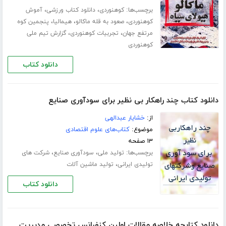
برچسب‌ها:
،
،
کوهنوردی
دانلود کتاب ورزشی
آموش
،
،
،
کوهنوردی
صعود به قله ماکالو
هیمالیا
پنجمین کوه
،
،
مرتفع جهان
تجربیات کوهنوردی
گزارش تیم ملی
کوهنوردی
دانلود کتاب
دانلود کتاب چند راهکار بی نظیر برای سودآوری صنایع
از:
خشایار عبدالهی
موضوع:
کتاب‌های علوم اقتصادی
۱۳ صفحه
برچسب‌ها:
،
،
تولید ملی
سودآوری صنایع
شرکت های
،
تولیدی ایرانی
تولید ماشین آلات
دانلود کتاب
دانلود کتابچه خلاصه مقالات اولین کنفرانس تخصصی مدیریت