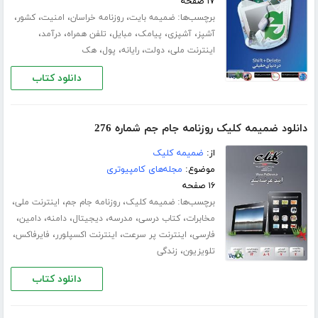
۱۷ صفحه
برچسب‌ها:
،
،
،
،
ضمیمه بایت
روزنامه خراسان
امنیت
کشور
،
،
،
،
،
،
آشپز
آشپزی
پیامک
مبایل
تلفن همراه
درآمد
،
،
،
،
اینترنت ملی
دولت
رایانه
پول
هک
دانلود کتاب
دانلود ضمیمه کلیک روزنامه جام جم شماره 276
از:
ضمیمه کلیک
موضوع:
مجله‌های کامپیوتری
۱۶ صفحه
برچسب‌ها:
،
،
،
ضمیمه کلیک
روزنامه جام جم
اینترنت ملی
،
،
،
،
،
،
مخابرات
کتاب درسی
مدرسه
دیجیتال
دامنه
دامین
،
،
،
،
فارسی
اینترنت پر سرعت
اینترنت اکسپلورر
فایرفاکس
،
تلویزیون
زندگی
دانلود کتاب