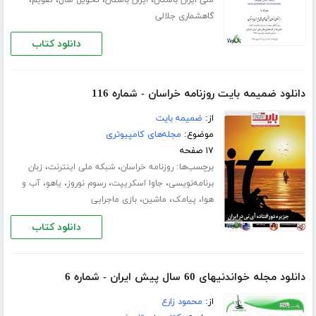
،
،
،
،
ملی ایران باستان
ایران باستان
تحویل سال
تقویم
گاهشماری جلالی
دانلود کتاب
دانلود ضمیمه بایت روزنامه خراسان - شماره 116
از:
ضمیمه بایت
موضوع:
مجله‌های کامپیوتری
۱۷ صفحه
برچسب‌ها:
،
،
روزنامه خراسان
شبکه ملی اینترنت
زبان
،
،
،
،
برنامه‌نویسی
جاوا اسکریپت
رسوم نوروز
یاهو
آب و
،
،
،
هوا
پیامک
ماشین
بازی ماجرایی
دانلود کتاب
دانلود مجله خواندنیهای 60 سال پیش ایران - شماره 6
از:
محمود زارع