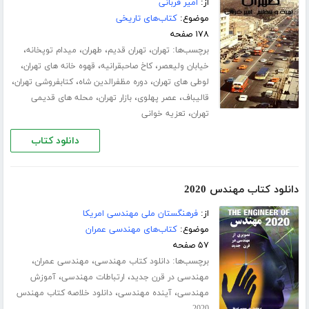
از:
امیر قربانی
موضوع:
کتاب‌های تاریخی
۱۷۸ صفحه
برچسب‌ها:
،
،
،
،
تهران
تهران قدیم
طهران
میدام توپخانه
،
،
،
خیابان ولیعصر
کاخ صاحبقرانیه
قهوه خانه های تهران
،
،
،
لوطی های تهران
دوره مظفرالدین شاه
کتابفروشی تهران
،
،
،
قالیباف
عصر پهلوی
بازار تهران
محله های قدیمی
،
تهران
تعزیه خوانی
دانلود کتاب
دانلود کتاب مهندس 2020
از:
فرهنگستان ملی مهندسی امریکا
موضوع:
کتاب‌های مهندسی عمران
۵۷ صفحه
برچسب‌ها:
،
،
دانلود کتاب مهندسی
مهندسی عمران
،
،
مهندسی در قرن جدید
ارتباطات مهندسی
آموزش
،
،
مهندسی
آینده مهندسی
دانلود خلاصه کتاب مهندس
2020