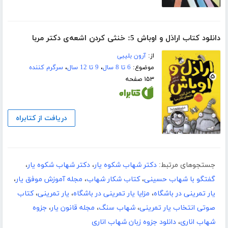
دانلود کتاب اراذل و اوباش 5: خنثی کردن اشعه‌ی دکتر مربا
از:
آرون بلیبی
موضوع:
6 تا 8 سال
،
9 تا 12 سال
،
سرگرم کننده
۱۵۳ صفحه
دریافت از کتابراه
جستجوهای مرتبط:
دکتر شهاب شکوه یار
،
دکتر شهاب شکوه یار
،
گفتگو با شهاب حسینی
،
کتاب شکار شهاب
،
مجله آموزش موفق یار
،
یار تمرینی در باشگاه
،
مزایا یار تمرینی در باشگاه
،
یار تمرینی
،
کتاب
صوتی انتخاب یار تمرینی
،
شهاب سنگ
،
مجله قانون یار
،
جزوه
شهاب اناری
،
دانلود جزوه زبان شهاب اناری