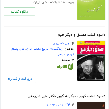
برچسب‌ها:
،
،
شهادت
عاشورا
زیارت
دانلود کتاب
دانلود کتاب مصدق و دیگر هیچ
از:
آرزو خسروپور
موضوع:
زندگینامه
،
تاریخ معاصر ایران
،
دوره پهلوی
،
تاریخ سیاسی
۹۶ صفحه
دریافت از کتابراه
دانلود کتاب کویر - بیکرانه کویر دکتر علی شریعتی
از:
نرگس علی مردانی