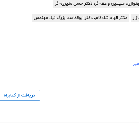
نوازی، سیمین واعظ¬فر، دکتر حسن منیری¬فر
ز ر
دکتر الهام شادکام، دکتر ابوالقاسم بزرگ نیا، مهندس
هیر
دریافت از کتابراه