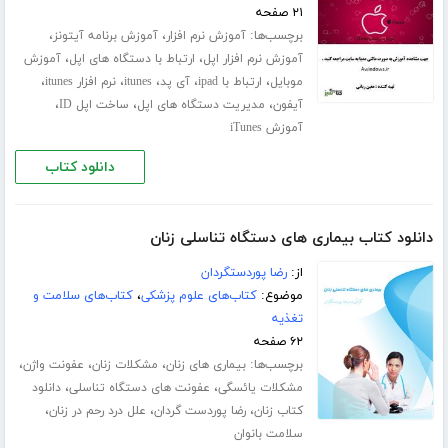
۲۱ صفحه
برچسب‌ها:
،
،
آموزش نرم افزار
آموزش برنامه آیتونز
،
،
آموزش نرم افزار اپل
ارتباط با دستگاه های اپل
آموزش
،
،
،
،
،
موبایل
ارتباط با ipad
آی پد
itunes
نرم افزار itunes
،
،
،
آیفون
مدیریت دستگاه های اپل
ساخت اپل ID
آموزش iTunes
دانلود کتاب
دانلود کتاب بیماری های دستگاه تناسلی زنان
از:
رضا پوردستگردان
موضوع:
کتاب‌های علوم پزشکی
،
کتاب‌های سلامت و
تغذیه
۶۲ صفحه
برچسب‌ها:
،
،
،
بیماری های زنان
مشکلات زنان
عفونت واژن
،
،
مشکلات یائسگی
عفونت های دستگاه تناسلی
دانلود
،
،
،
کتاب زنان
رضا پوردست گردان
علل درد رحم در زنان
سلامت بانوان