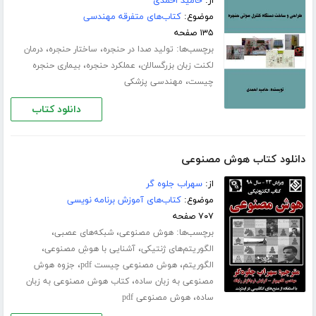
از:
حامید احمدی
موضوع:
کتاب‌های متفرقه مهندسی
۱۳۵ صفحه
برچسب‌ها:
،
،
تولید صدا در حنجره
ساختار حنجره
درمان
،
،
لکنت زبان بزرگسالان
عملکرد حنجره
بیماری حنجره
،
چیست
مهندسی پزشکی
دانلود کتاب
دانلود کتاب هوش مصنوعی
از:
سهراب جلوه گر
موضوع:
کتاب‌های آموزش برنامه نویسی
۷۰۷ صفحه
برچسب‌ها:
،
،
هوش مصنوعی
شبکه‌های عصبی
،
،
الگوریتم‌های ژنتیکی
آشنایی با هوشِ مصنوعی
،
،
الگوریتم
هوش مصنوعی چیست pdf
جزوه هوش
،
مصنوعی به زبان ساده
کتاب هوش مصنوعی به زبان
،
ساده
هوش مصنوعی pdf