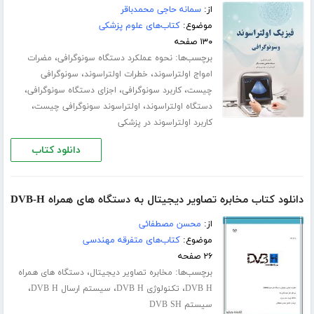
از:
سمانه حاجی محمدباقر
موضوع:
کتاب‌های علوم پزشکی
۱۳۰ صفحه
برچسب‌ها:
،
نحوه عملکرد دستگاه سونوگرافی
مضرات
،
،
امواج اولتراسوند
خطرات اولتراسوند
سونوگرافی
،
،
،
چیست
کاربرد سونوگرافی
اجزای دستگاه سونوگرافی
،
،
دستگاه اولتراسوند
اولتراسوند سونوگرافی چیست
کاربرد اولتراسوند در پزشکی
دانلود کتاب
دانلود کتاب مخابره تصاویر دیجیتال به دستگاه های همراه DVB-H
از:
محسن مصطفائی
موضوع:
کتاب‌های متفرقه مهندسی
۲۶ صفحه
برچسب‌ها:
،
مخابره تصاویر دیجیتال
دستگاه های همراه
،
،
،
DVB H
تکنولوژی DVB H
سیستم ارسال DVB H
سیستم DVB SH