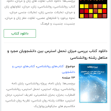
برچسب‌ها:
،
دانلود کتاب تفاوت های زنان و مردان
دانلود
،
،
،
،
کتاب روانشناسی
روانشناسی
زنان
مردان
تفاوتهای زنان
،
،
،
و مردان
تمایلات جنسی زنان
تمایلات جنسی مردان
،
،
نحوه برخورد با فشارهای عصبی
تفاوت مغز زنان و مردان
،
جنسیت
جنسیت و فرهنگ
دانلود کتاب
دانلود کتاب بررسی میزان تحمل استرس بین دانشجویان مجرد و
متاهل رشته روانشناسی
موضوع:
کتاب‌های روانشناسی
،
کتاب‌های درسی و
دانشجویی
۷۳ صفحه
برچسب‌ها:
،
،
پایان نامه
پروژه روانشناسی
پایان نامه
،
،
،
،
،
روانشناسی
پروژه
استرس
تحمل استرس
روانشناسی
،
،
،
،
اضطراب
بحران
بحران شخصیتی
تعریف استرس
درمان
،
،
،
استرس
مقالات رشته روان شناسی
نظریه روان شناسی
مکانسیم های سایکوفیزیولوژیک