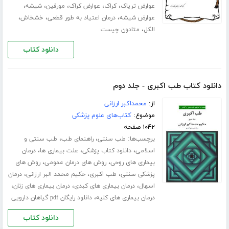
،
،
،
،
،
عوارض تریاک
کراک
عوارض کراک
مورفین
شیشه
،
،
،
عوارض شیشه
درمان اعتیاد به طور قطعی
خشخاش
،
الکل
متادون چیست
دانلود کتاب
دانلود کتاب طب اکبری - جلد دوم
از:
محمداکبر ارزانی
موضوع:
کتاب‌های علوم پزشکی
۱۰۴۲ صفحه
برچسب‌ها:
،
،
طب سنتی
راهنمای طب
طب سنتی و
،
،
،
اسلامی
دانلود کتاب پزشکی
علت بیماری ها
درمان
،
،
بیماری های روحی
روش های درمان عمومی
روش های
،
،
،
پزشکی سنتی
طب اکبری
حکیم محمد البر ارزانی
درمان
،
،
،
اسهال
درمان بیماری های کبدی
درمان بیماری های زنان
،
درمان بیماری های کلیه
دانلود رایگان pdf گیاهان دارویی
دانلود کتاب