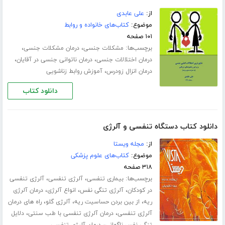
از:
علی عابدی
موضوع:
کتاب‌های خانواده و روابط
۱۰۱ صفحه
برچسب‌ها:
،
،
مشکلات جنسی
درمان مشکلات جنسی
،
،
درمان اختلالات جنسی
درمان ناتوانی جنسی در آقایان
،
درمان انزال زودرس
آموزش روابط زناشویی
دانلود کتاب
دانلود کتاب دستگاه تنفسی و آلرژی
از:
مجله ویستا
موضوع:
کتاب‌های علوم پزشکی
۳۱۸ صفحه
برچسب‌ها:
،
،
بیماری تنفسی
آلرژی تنفسی
آلرژی تنفسی
،
،
،
در کودکان
آلرژی تنگی نفس
انواع آلرژی
درمان آلرژی
،
،
،
ریه
از بین بردن حساسیت ریه
آلرژی گلو
راه های درمان
،
،
آلرژی تنفسی
درمان آلرژی تنفسی با طب سنتی
دلایل
،
تنگی نفس ناگهانی
درمان آلرژی تنفسی