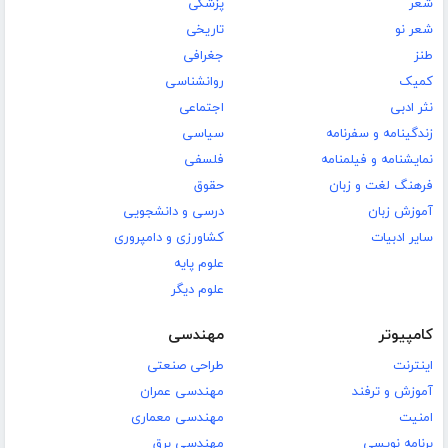
شعر
پزشکی
شعر نو
تاریخی
طنز
جغرافی
کمیک
روانشناسی
نثر ادبی
اجتماعی
زندگینامه و سفرنامه
سیاسی
نمایشنامه و فیلمنامه
فلسفی
فرهنگ لغت و زبان
حقوق
آموزش زبان
درسی و دانشجویی
سایر ادبیات
کشاورزی و دامپروری
علوم پایه
علوم دیگر
کامپیوتر
مهندسی
اینترنت
طراحی صنعتی
آموزش و ترفند
مهندسی عمران
امنیت
مهندسی معماری
برنامه نویسی
مهندسی برق