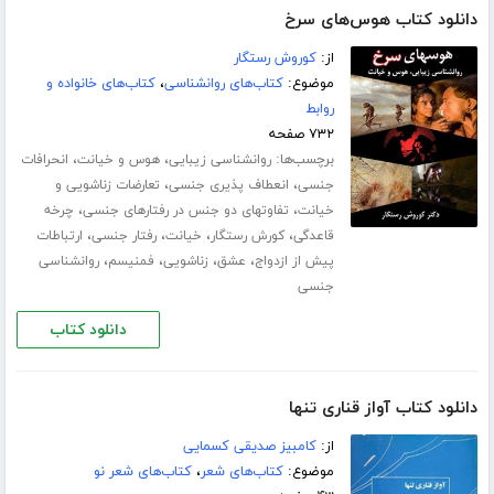
دانلود کتاب هوس‌های سرخ
از:
کوروش رستگار
موضوع:
کتاب‌های روانشناسی
،
کتاب‌های خانواده و
روابط
۷۳۲ صفحه
برچسب‌ها:
،
،
روانشناسی زیبایی
هوس و خیانت
انحرافات
،
،
جنسی
انعطاف پذیری جنسی
تعارضات زناشویی و
،
،
خیانت
تفاوتهای دو جنس در رفتارهای جنسی
چرخه
،
،
،
،
قاعدگی
کورش رستگار
خیانت
رفتار جنسی
ارتباطات
،
،
،
،
پیش از ازدواج
عشق
زناشویی
فمنیسم
روانشناسی
جنسی
دانلود کتاب
دانلود کتاب آواز قناری تنها
از:
کامبیز صدیقی کسمایی
موضوع:
کتاب‌های شعر
،
کتاب‌های شعر نو