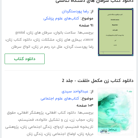
دانلود کتاب سرطان های دستگاه تناسلی
از:
رضا پوردستگردان
موضوع:
کتاب‌های علوم پزشکی
۹۱ صفحه
برچسب‌ها:
،
،
سلامت بانوان
سرطان های زنان
genital
،
،
،
،
cancer
بیماری های زنان
مشکلات زنان
دانلود کتاب زنان
،
،
رضا پوردست گردان
علل درد رحم در زنان
انواع سرطان
دانلود کتاب
دانلود کتاب زن مکمل خلقت - جلد 2
از:
عبدالواحد سیدی
موضوع:
کتاب‌های علوم اجتماعی
۱۰۳ صفحه
برچسب‌ها:
،
،
دانلود کتاب افغانی
پژوهشگر افغانی
حقوق
،
،
،
،
زنان
حجاب زن
زن و تشکیل خانواده
فمنیستم
،
،
،
تاریخچه فمنیسم
ازدواج
زندگی اجتماعی زنان
پژوهشی
،
،
درباره زنان
اوضاع اجتماعی زنان
زندگی زنان