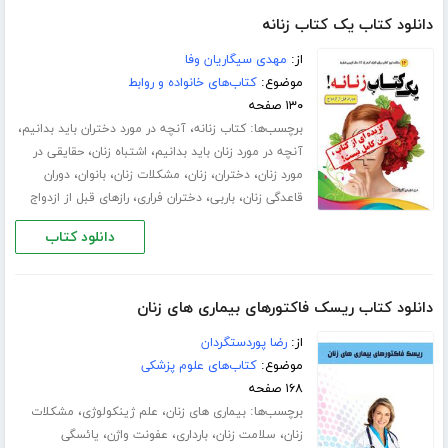
دانلود کتاب یک کتاب زنانه
از:
مهدی سیگاریان وفا
موضوع:
کتاب‌های خانواده و روابط
۱۳۰ صفحه
برچسب‌ها:
،
،
کتاب زنانه
آنچه در مورد دختران باید بدانیم
،
،
آنچه در مورد زنان باید بدانیم
اشتباه زنان
حقایقی در
،
،
،
،
،
مورد زنان
دختران
زنان
مشکلات زنان
بانوان
دوران
،
،
،
قاعدگی زنان
باربی
دختران فراری
رازهای قبل از ازدواج
دانلود کتاب
دانلود کتاب ریسک فاکتورهای بیماری های زنان
از:
رضا پوردستگردان
موضوع:
کتاب‌های علوم پزشکی
۱۶۸ صفحه
برچسب‌ها:
،
،
بیماری های زنان
علم ژینکولوژی
مشکلات
،
،
،
،
زنان
سلامت زنان
بارداری
عفونت واژن
یائسگی