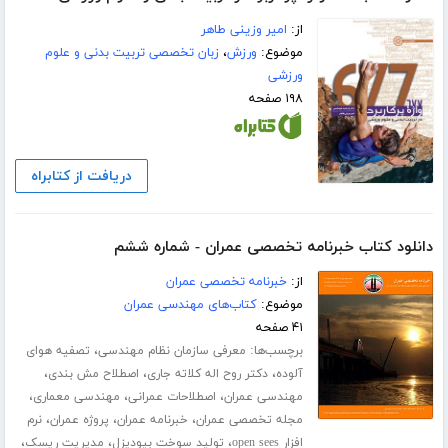
از:
امیر وزینی طاهر
موضوع:
ورزش
،
زبان تخصصی تربیت بدنی و علوم
ورزشی
۱۹۸ صفحه
دریافت از کتابراه
دانلود کتاب خبرنامه تخصصی عمران - شماره ششم
از:
خبرنامه تخصصی عمران
موضوع:
کتاب‌های مهندسی عمران
۴۱ صفحه
برچسب‌ها:
،
معرفی سازمان نظام مهندسی
تصفیه هوای
،
،
،
آلوده
دکتر روح اله کلاته جاری
اصطلاح مش بندی
،
،
،
مهندسی عمران
اصطلاحات عمرانی
مهندسی معماری
،
،
،
مجله تخصصی عمران
خبرنامه عمران
پروژه عمران
نرم
،
،
،
افزار open sees
تولید سوخت بیودیزل
مدیریت ریسک