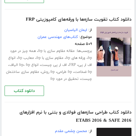
دانلود کتاب تقویت سازه‌ھا با ورقه‌ھای کامپوزیتی FRP
از:
ایمان الیاسیان
موضوع:
کتاب‌های مهندسی عمران
۵۰۹ صفحه
برچسب‌ها:
،
مقاله مقاوم سازی با frp
همه چیز در مورد
،
،
،
،
frp
ورقه های frp
مقاوم سازی با frp
معایب frp
انواع
،
،
،
،
،
اف ار پی
FRP
اف ار پی چیست
انواع frp
frp الیاف
،
،
،
frp ضخامت
frp طراحی
frp روش
مقاوم سازی ساختمان
،
چیست
تحقیق در مورد frp
دانلود کتاب
دانلود کتاب طراحی سازه‌های فولادی و بتنی با نرم افزارهای
ETABS 2016 & SAFE 2016
از:
محسن چشمی مقدم