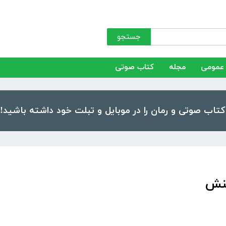
جستجو
عمومی
مجله
کتاب صوتی
ینش