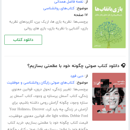
از:
نغمه فاضل همدانی
موضوع:
کتاب‌های روانشناسی
۱۷ صفحه
برچسب‌ها:
،
،
نظریه بازی ها
اریک برن
کاربردهای نظریه
،
،
بازی
آشنایی با نظریه بازی
بازی های روانی
دانلود کتاب
🎧 دانلود کتاب صوتی چگونه خود با عظمتی بسازیم؟
از:
دبی فورد
موضوع:
کتاب‌های صوتی رایگان روانشناسی و موفقیت
برچسب‌ها:
،
،
تغییر زندگی
تحول درون
قوانین معنوی
،
،
زندگی
کتاب آسمان پرستاره ی وجود
کتاب آسمان پر
،
،
ستاره وجود
چگونه آرامش روحی داشته باشیم
برای
،
،
آرامش در زندگی چه باید کرد
Discover
Your Holiness
،
،
،
Debbie Ford
the light within
قوانین معنوی موفقیت
،
قیمت کتاب چگونه خود با عظمتی بسازیم
خرید کتاب
،
چگونه خود با عظمتی بسازیم
فایل صوتی کتاب چگونه