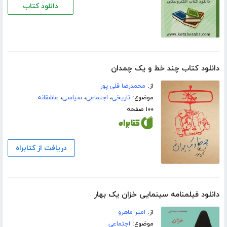
دانلود کتاب
دانلود کتاب ﭼﻨﺪ ﺧﻂ ﻭ ﯾﮏ ﭼﻤﺪﺍﻥ
از:
محمدرضا قلی پور
موضوع:
تاریخی
،
اجتماعی
،
سیاسی
،
عاشقانه
۱۰۰ صفحه
دریافت از کتابراه
دانلود فیلمنامه سینمایی خزان یک بهار
از:
امیر ماهرو
موضوع:
اجتماعی