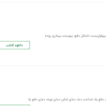
بیولوژیست
،
اختلال دفع
،
یبوست
،
بیماری روده
دانلود کتاب
،
دفع بلا
،
شناخت دعا
،
دعای شکر
،
دعای توبه
،
دعای دفع بلا