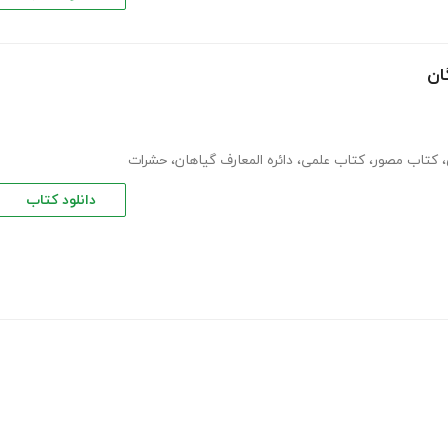
ان
،
کتاب مصور
،
کتاب علمی
،
دائره المعارف گیاهان
،
حشرات
دانلود کتاب