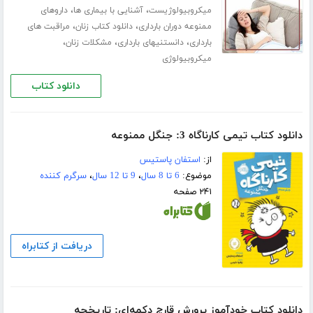
،
،
میکروبیولوژیست
آشنایی با بیماری ها
داروهای
،
،
ممنوعه دوران بارداری
دانلود کتاب زنان
مراقبت های
،
،
،
بارداری
دانستنیهای بارداری
مشکلات زنان
میکروبیولوژی
دانلود کتاب
دانلود کتاب تیمی کارناگاه 3: جنگل ممنوعه
از:
استفان پاستیس
موضوع:
6 تا 8 سال
،
9 تا 12 سال
،
سرگرم کننده
۲۴۱ صفحه
دریافت از کتابراه
دانلود کتاب خودآموز پرورش قارچ دکمه‌ای: تاریخچه