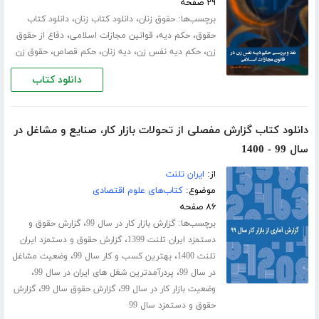
۲۹ صفحه
برچسب‌ها:
،
،
حقوق زنان
دانلود کتاب زنان
دانلود کتاب
،
،
،
حقوق
حکم دیه
قوانین مجازات اسلامی
دفاع از حقوق
،
،
،
،
زن
حکم دیه نفس زن
دیه زنان
حکم قصاص
حقوق زن
دانلود کتاب
دانلود کتاب گزارش مفصلی از تحولات بازار کار، صنایع و مشاغل در
سال 99 - 1400
از:
ایران تلنت
موضوع:
کتاب‌های علوم اقتصادی
۸۶ صفحه
برچسب‌ها:
،
گزارش بازار کار در سال 99
گزارش حقوق و
،
دستمزد ایران تلنت 1399
گزارش حقوق و دستمزد ایران
،
،
تلنت 1400
بهترین کسب و کار سال 99
وضعیت مشاغل
،
،
در سال 99
پردرآمدترین شغل های ایران در سال 99
،
،
وضعیت بازار کار در سال 99
گزارش حقوق سال 99
گزارش
حقوق و دستمزد سال 99