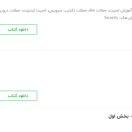
آموزش امنیت
،
حملات dos
،
حملات تکذیب سرویس
،
امنیت اینترنت
،
حملات درون
ران هک
،
Security
دانلود کتاب
دانلود کتاب