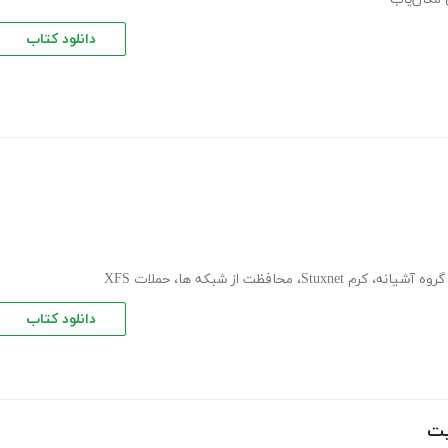
دانلود کتاب
گروه آشیانه
،
کرم Stuxnet
،
محافظت از شبکه ها
،
حملات XFS
دانلود کتاب
یت