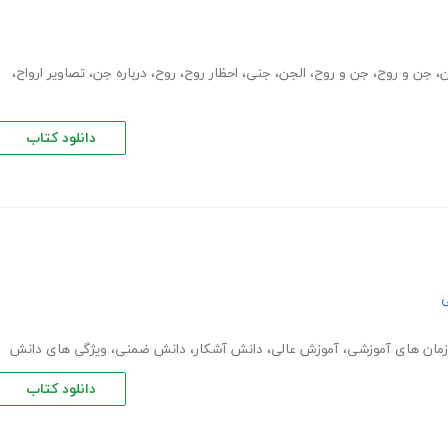
ن
،
جن و روح
،
جن و روح
،
الجن
،
جنی
،
احظار روح
،
روح
،
درباره جن
،
تصاویر ارواح
،
دانلود کتاب
ی
مان های آموزشی
،
آموزش عالی
،
دانش آشکار
،
دانش ضمنی
،
ویژگی های دانش
دانلود کتاب