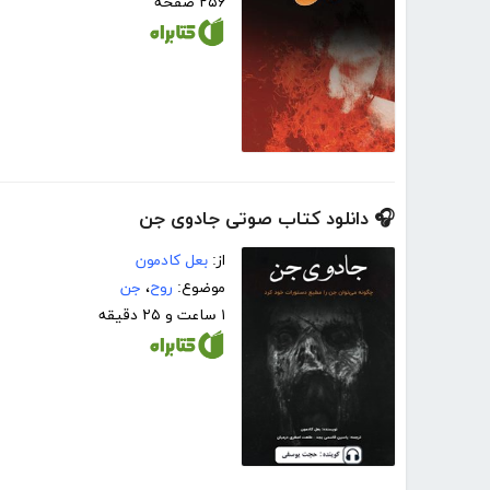
۲۵۶ صفحه
🎧 دانلود کتاب صوتی جادوی جن
از:
بعل کادمون
موضوع:
روح
،
جن
۱ ساعت و ۲۵ دقیقه