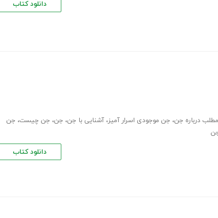
دانلود کتاب
طلب درباره جن
،
جن موجودی اسرار آمیز
،
آشنایی با جن
،
جن
،
جن چیست
،
جن
جن
دانلود کتاب