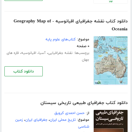
دانلود کتاب نقشه جغرافیای اقیانوسیه - Geography Map of
Oceania
موضوع:
کتاب‌های علوم پایه
۰ صفحه
برچسب‌ها:
،
،
،
نقشه جغرافیایی
آسیا
اقیانوسیه
قاره های
جهان
دانلود کتاب
دانلود کتاب جغرافیای طبیعی تاریخی سیستان
از:
حسن احمدی کرویق
موضوع:
تاریخ محلی ایران
،
جغرافیای ایران
،
زمین
شناسی