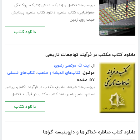
برچسب‌ها:
،
،
تکامل و ژنتیک
دانش ژنتیک
پراکندگی
،
،
،
جغرافیایی
کتاب علمی
دانلود کتاب علمی
پیدایش
حیات روی زمین
دانلود کتاب
دانلود کتاب مکتب در فرآیند تهاجمات تاریخی
از:
ایت الله مرتضی رضوی
موضوع:
کتاب‌های اندیشه و مذهب
،
کتاب‌های فلسفی
۱۵۷ صفحه
برچسب‌ها:
،
،
،
شیعه
تشیع
مکتب در فرآیند تکامل
پیامبر
،
،
اسلام
علم پیامبر
نقد کتاب مکتب در فرآیند تکامل
دانلود کتاب
دانلود کتاب مناظره خداگراها و داروینیسم گراها