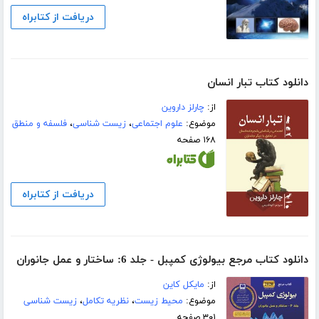
دریافت از کتابراه
دانلود کتاب تبار انسان
از:
چارلز داروین
موضوع:
علوم اجتماعی
،
زیست شناسی
،
فلسفه و منطق
۱۶۸ صفحه
دریافت از کتابراه
دانلود کتاب مرجع بیولوژی کمپبل - جلد 6: ساختار و عمل جانوران
از:
مایکل کاین
موضوع:
محیط زیست
،
نظریه تکامل
،
زیست شناسی
۳۰۱ صفحه