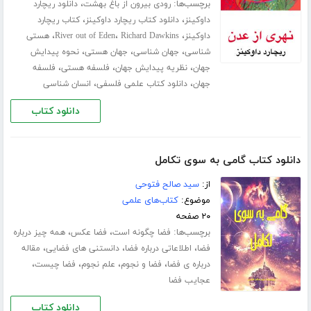
برچسب‌ها:
،
رودی بیرون از باغ بهشت
دانلود ریچارد
،
،
داوکینز
دانلود کتاب ریچارد داوکینز
کتاب ریچارد
،
،
،
داوکینز
Richard Dawkins
River out of Eden
هستی
،
،
،
شناسی
جهان شناسی
جهان هستی
نحوه پیدایش
،
،
،
جهان
نظریه پیدایش جهان
فلسفه هستی
فلسفه
،
،
جهان
دانلود کتاب علمی فلسفی
انسان شناسی
دانلود کتاب
دانلود کتاب گامی به سوی تکامل
از:
سید صالح فتوحی
موضوع:
کتاب‌های علمی
۲۰ صفحه
برچسب‌ها:
،
،
فضا چگونه است
فضا عکس
همه چیز درباره
،
،
،
فضا
اطلاعاتی درباره فضا
دانستنی های فضایی
مقاله
،
،
،
،
درباره ی فضا
فضا و نجوم
علم نجوم
فضا چیست
عجایب فضا
دانلود کتاب