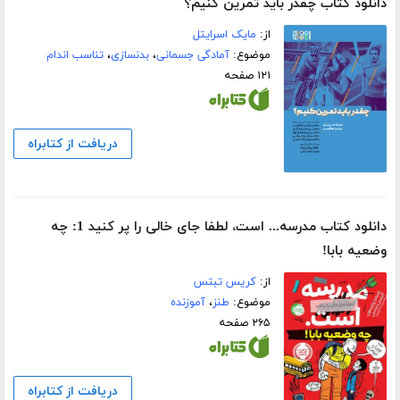
دانلود کتاب چقدر باید تمرین کنیم؟
از:
مایک اسرایتل
موضوع:
آمادگی جسمانی
،
بدنسازی
،
تناسب اندام
۱۲۱ صفحه
دریافت از کتابراه
دانلود کتاب مدرسه... است، لطفا جای خالی را پر کنید 1: چه
وضعیه بابا!
از:
کریس تبتس
موضوع:
طنز
،
آموزنده
۲۶۵ صفحه
دریافت از کتابراه