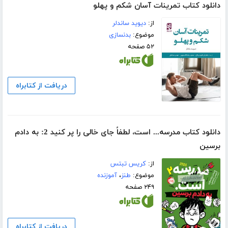
دانلود کتاب تمرینات آسان شکم و پهلو
از:
دیوید ساندلر
موضوع:
بدنسازی
۵۲ صفحه
دریافت از کتابراه
دانلود کتاب مدرسه... است، لطفاً جای خالی را پر کنید 2: به دادم
برسین
از:
کریس تبتس
موضوع:
طنز
،
آموزنده
۲۴۹ صفحه
دریافت از کتابراه