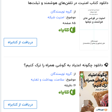
دانلود کتاب ﺍﻣﻨﻴﺖ ﺩﺭ ﺗﻠﻔﻦ‌ﻫﺎﯼ ﻫﻮﺷﻤﻨﺪ ﻭ ﺗﺒﻠﺖ‌ﻫﺎ
از:
گروه نویسندگان
موضوع:
امنیت شبکه
۸۵ صفحه
دریافت از کتابراه
🎧 دانلود چگونه اعتیاد به گوشی همراه را ترک کنیم؟
از:
گروه نویسندگان
موضوع:
سلامت، بهداشت و تغذیه
۱۶ دقیقه
دریافت از کتابراه