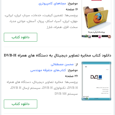
موضوع:
مجله‌های کامپیوتری
۱۶ صفحه
برچسب‌ها:
،
،
،
،
،
تضمین کیفیت
خدمات
سردار
ایران
ایرانی
،
،
،
،
،
،
،
جهان
ایران
آسیا
اسکار
پرواز
آسمان
مولتی مدیا
،
،
سخت افزار
همراه
شارژ
دانلود کتاب
دانلود کتاب مخابره تصاویر دیجیتال به دستگاه های همراه DVB-H
از:
محسن مصطفائی
موضوع:
کتاب‌های متفرقه مهندسی
۲۶ صفحه
برچسب‌ها:
،
مخابره تصاویر دیجیتال
دستگاه های همراه
،
،
،
DVB H
تکنولوژی DVB H
سیستم ارسال DVB H
سیستم DVB SH
دانلود کتاب