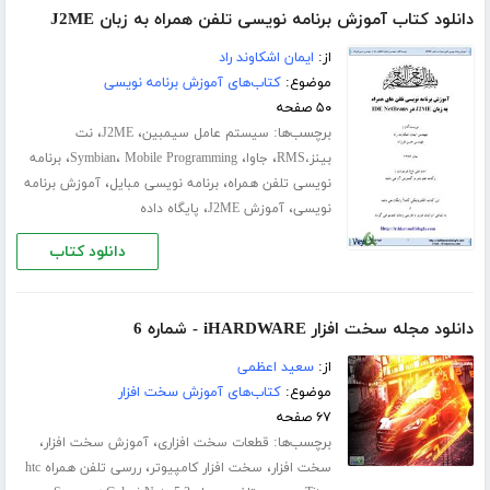
دانلود کتاب آموزش برنامه نویسی تلفن همراه به زبان J2ME
از:
ایمان اشکاوند راد
موضوع:
کتاب‌های آموزش برنامه نویسی
۵۰ صفحه
برچسب‌ها:
،
،
سیستم عامل سیمبین
J2ME
نت
،
،
،
،
بینز،RMS
جاوا
Mobile Programming
Symbian
برنامه
،
،
نویسی تلفن همراه
برنامه نویسی مبایل
آموزش برنامه
،
،
نویسی
آموزش J2ME
پایگاه داده
دانلود کتاب
دانلود مجله سخت افزار iHARDWARE - شماره 6
از:
سعید اعظمی
موضوع:
کتاب‌های آموزش سخت افزار
۶۷ صفحه
برچسب‌ها:
،
،
قطعات سخت افزاری
آموزش سخت افزار
،
،
سخت افزار
سخت افزار کامپیوتر
ررسی تلفن همراه htc