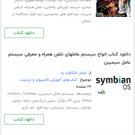
،
،
،
ماهنامه اینترنتی
لیلا بلوکات
بهنام صفوی
دانیال
،
،
،
،
عبادی
سینما
کوروش یغمایی
تلفن همراه
الیاس
،
،
،
شیرزاد
نرم افزار های جاسوسی
نرم افزار
محاکمه در
خیابان
دانلود کتاب
دانلود کتاب انواع سیستم عاملهای تلفن همراه و معرفی سیستم
عامل سیمبین
از:
ایمان اشکاوند راد
موضوع:
کتاب‌های آموزش کامپیوتر و اینترنت
۲۲ صفحه
برچسب‌ها:
،
،
،
سیستم عامل سیمبین
Symbian
windows
،
،
،
،
،
،
Nokia
سری 60
نوکیا
سونی اریکسون
جاوا
مبایل
،
،
،
،
،
موبایل
سیستم
سیمباین
نرم افزار
تم
بازی
دانلود کتاب