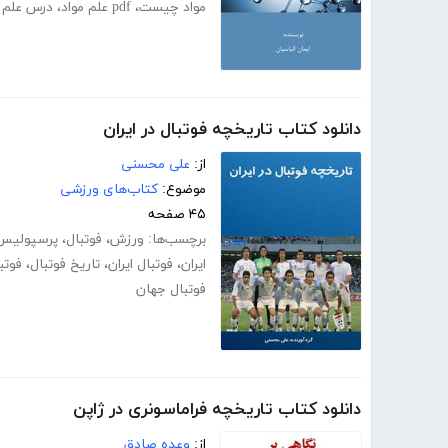
مواد چیست
،
pdf علم مواد
،
درس علم م
دانلود کتاب تاریخچه فوتبال در ایران
از:
علی محسنی
موضوع:
کتاب‌های ورزشی
۴۵ صفحه
برچسب‌ها:
ورزش
،
فوتبال
،
پرسپولیس
ایران
،
فوتبال ایران
،
تاریخ فوتبال
،
فوتب
فوتبال جهان
دانلود کتاب تاریخچه فراماسونری در ژاپن
از:
وعده صادق