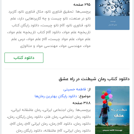
۲۹۵ صفحه
برچسب‌ها:
،
،
تحقیق فناوری نانو
مثال فناوری نانو
کاربرد
،
،
نانو در صنعت
نانو چیست و چه کاربردهایی دارد
علم
،
،
،
نانو
فناوری نانو
pdf نانو چیست
دانلود رایگان کتاب
،
،
تاریخچه علم مواد
دانلود pdf کتاب تاریخچه علم مواد
،
،
،
علم مواد
علم مواد چیست
pdf علم مواد
درس علم
،
،
مواد
مهندسی مواد
مهندسی مواد و متالوژی
دانلود کتاب
دانلود کتاب رمان شیطنت در راه عشق
از:
فاطمه حسینی
موضوع:
دانلود رایگان بهترین رمان‌ها
۳۸۸ صفحه
برچسب‌ها:
،
،
رمان اجتماعی ایرانی
رمان عاشقانه ایرانی
،
،
،
،
دانلود رمان اجتماعی
رمان طنز
دانلود رمان رایگان
رمان
،
،
،
،
دانلود رمان
دانلود pdf رمان
رمان ایرانی pdf
رمان pdf
،
،
دانلود رمان ایرانی
pdf عاشقانه
دانلود رایگان رمان