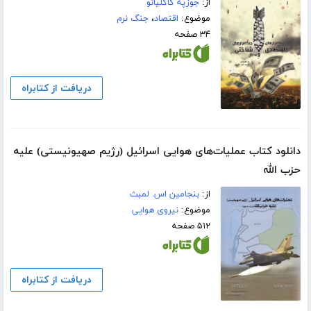
از:
جوزپه گاگلیانو
موضوع:
اقتصاد
،
جنگ نرم
۳۴ صفحه
دریافت از کتابراه
دانلود کتاب عملیات‌های هوایی اسرائیل (رژیم صهیونیستی) علیه
حزب الله
از:
بنجامین اس. لمبث
موضوع:
نیروی هوایی
۵۱۲ صفحه
دریافت از کتابراه