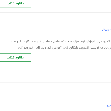
دانلود کتاب
پیوتر
اندرویدی
،
آموزش نرم افزار
،
سیستم عامل موبایل
،
اندروید
،
کار با اندروید
،
برنامه نویسی اندروید رایگان pdf
،
آموزش اندروید pdf
،
اندروید pdf
دانلود کتاب
سی