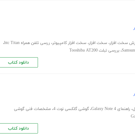
زش سخت افزار
،
سخت افزار
،
سخت افزار کامپیوتر
،
ررسی تلفن همراه htc Titan
،
،
بررسی تبلت Tooshiba AT200
دانلود کتاب
ل
،
راهنمای Galaxy Note 4
،
گوشی گلکسی نوت 4
،
مشخصات فنی گوشی
Ga
دانلود کتاب