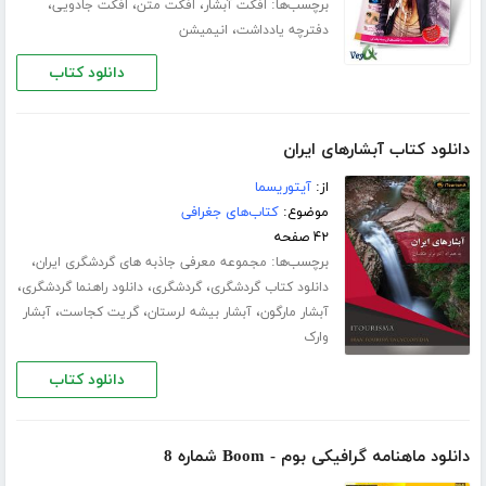
برچسب‌ها:
،
،
،
افکت آبشار
افکت متن
افکت جادویی
،
دفترچه یادداشت
انیمیشن
دانلود کتاب
دانلود کتاب آبشارهای ایران
از:
آیتوریسما
موضوع:
کتاب‌های جغرافی
۴۲ صفحه
برچسب‌ها:
،
مجموعه معرفی جاذبه های گردشگری ایران
،
،
،
دانلود کتاب گردشگری
گردشگری
دانلود راهنما گردشگری
،
،
،
آبشار مارگون
آبشار بیشه لرستان
گریت کجاست
آبشار
وارک
دانلود کتاب
دانلود ماهنامه گرافیکی بوم - Boom شماره 8