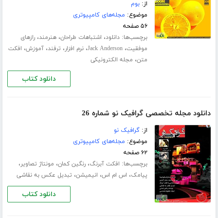
از:
بوم
موضوع:
مجله‌های کامپیوتری
۵۶ صفحه
برچسب‌ها:
،
،
،
دانلود
اشتباهات طراحان
هنرمند
رازهای
،
،
،
،
،
موفقیت
Jack Anderson
نرم افزار
ترفند
آموزش
افکت
،
متن
مجله الکترونیکی
دانلود کتاب
دانلود مجله تخصصی گرافیک نو شماره 26
از:
گرافیک نو
موضوع:
مجله‌های کامپیوتری
۶۲ صفحه
برچسب‌ها:
،
،
،
افکت آبرنگ
رنگین کمان
مونتاژ تصاویر
،
،
،
پیامک
اس ام اس
انیمیشن
تبدیل عکس به نقاشی
دانلود کتاب