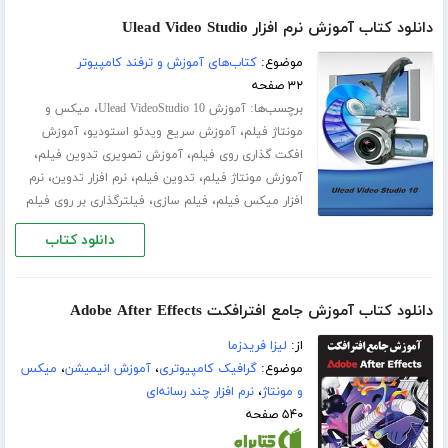
دانلود کتاب آموزش نرم افزار Ulead Video Studio
موضوع:
کتاب‌های آموزش و ترفند کامپیوتر
۳۲ صفحه
برچسب‌ها:
،
آموزش Ulead VideoStudio 10
میکس و
،
،
مونتاژ فیلم
آموزش سریع ویدئو استودیو
آموزش
،
،
افکت گذاری روی فیلم
آموزش تصویری تدوین فیلم
،
،
،
آموزش مونتاژ فیلم
تدوین فیلم
نرم افزار تدوین
نرم
،
،
افزار میکس فیلم
فیلم سازی
فیلترگذاری بر روی فیلم
دانلود کتاب
دانلود کتاب آموزش جامع افترافکت Adobe After Effects
از:
لیزا فریدزما
موضوع:
گرافیک کامپیوتری
،
آموزش انیمیشن
،
میکس
و مونتاژ
،
نرم افزار چند رسانه‌ای
۵۴۰ صفحه