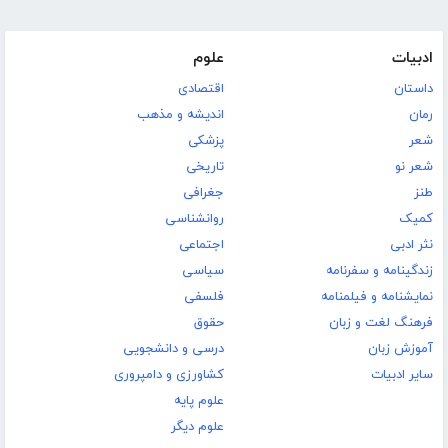
ادبیات
علوم
داستان
اقتصادی
رمان
اندیشه و مذهب
شعر
پزشکی
شعر نو
تاریخی
طنز
جغرافی
کمیک
روانشناسی
نثر ادبی
اجتماعی
زندگینامه و سفرنامه
سیاسی
نمایشنامه و فیلمنامه
فلسفی
فرهنگ لغت و زبان
حقوق
آموزش زبان
درسی و دانشجویی
سایر ادبیات
کشاورزی و دامپروری
علوم پایه
علوم دیگر