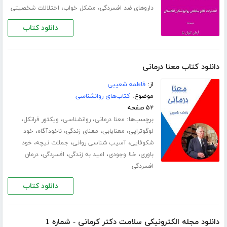
،
،
داروهای ضد افسردگی
مشکل خواب
اختلالات شخصیتی
دانلود کتاب
دانلود کتاب معنا درمانی
از:
فاطمه شعیبی
موضوع:
کتاب‌های روانشناسی
۵۲ صفحه
برچسب‌ها:
،
،
،
معنا درمانی
روانشناسی
ویکتور فرانکل
،
،
،
،
لوگوتراپی
معنایابی
معنای زندگی
ناخودآگاه
خود
،
،
،
شکوفایی
آسیب شناسی روانی
جملات نیچه
خود
،
،
،
،
باوری
خلا وجودی
امید به زندگی
افسردگی
درمان
افسردگی
دانلود کتاب
دانلود مجله الکترونیکی سلامت دکتر کرمانی - شماره 1