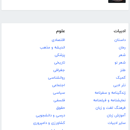
ادبیات
علوم
داستان
اقتصادی
رمان
اندیشه و مذهب
شعر
پزشکی
شعر نو
تاریخی
طنز
جغرافی
کمیک
روانشناسی
نثر ادبی
اجتماعی
زندگینامه و سفرنامه
سیاسی
نمایشنامه و فیلمنامه
فلسفی
فرهنگ لغت و زبان
حقوق
آموزش زبان
درسی و دانشجویی
سایر ادبیات
کشاورزی و دامپروری