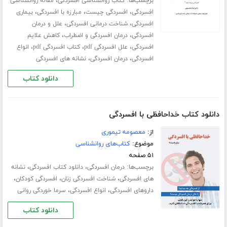
برچسب‌ها:
،
کتاب روانشناسی افسردگی
مقاله روانشناسی
،
،
،
افسردگی
افسردگی چیست
مبارزه با افسردگی
بیماری
،
،
افسردگی
شناخت درمانی افسردگی
علل و درمان
،
،
افسردگی
درمان افسردگی و اضطراب
کاهش علایم
،
،
،
افسردگی
علل افسردگی pdf
کتاب افسردگی pdf
انواع
،
،
افسردگی
درمان افسردگی
نشانه های افسردگی
دانلود کتاب
دانلود کتاب خداحافظی با افسردگی
از:
معصومه تیموری
موضوع:
کتاب‌های روانشناسی
۵۱ صفحه
برچسب‌ها:
،
،
درمان افسردگی
دانلود کتاب افسردگی
نشانه
،
،
،
های افسردگی
شناخت افسردگی زنان
افسردگی کودکان
،
،
داروهای افسردگی
انواع افسردگی
سرما خوردگی روانی
دانلود کتاب