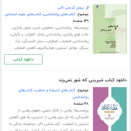
از:
پرویز کریمی ثانی
موضوع:
کتاب‌های روانشناسی
،
کتاب‌های علوم اجتماعی
۱۴۹ صفحه
برچسب‌ها:
،
،
،
روانشناسی
معکوس شدن
اصول رفتاری
،
،
،
حالت های رفتاری
روانشناسی رفتار
اظطراب و نگرانی
،
،
،
روانشناسی اضطراب
اضطراب
درمان افسردگی
ترک
،
،
،
سیگار
عوامل استرس
هولیگانیزم
کاهش اضطراب
دانلود کتاب
دانلود کتاب شیرینی که شور نمی‌زند
موضوع:
کتاب‌های اندیشه و مذهب
،
کتاب‌های
روانشناسی
۴۸ صفحه
برچسب‌ها:
،
رهایی از افکار منفی
راههای رهایی از
،
،
افسردگی
راه حل برای رهایی از استرس
راه های کاهش
،
،
استرس و اضطراب
آرام بخشی ذکر
مجموعه زندگی به
،
،
،
رنگ خدا
ذکر آرامش دهنده
ذکر آرامش دهنده قلب