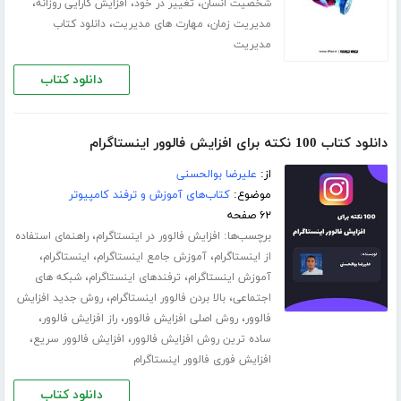
،
،
،
شخصیت انسان
تغییر در خود
افزایش کارایی روزانه
،
،
مدیریت زمان
مهارت های مدیریت
دانلود کتاب
مدیریت
دانلود کتاب
دانلود کتاب 100 نکته برای افزایش فالوور اینستاگرام
از:
علیرضا بوالحسنی
موضوع:
کتاب‌های آموزش و ترفند کامپیوتر
۶۲ صفحه
برچسب‌ها:
،
افزایش فالوور در اینستاگرام
راهنمای استفاده
،
،
،
از اینستاگرام
آموزش جامع اینستاگرام
اینستاگرام
،
،
آموزش اینستاگرام
ترفندهای اینستاگرام
شبکه های
،
،
اجتماعی
بالا بردن فالوور اینستاگرام
روش جدید افزایش
،
،
،
فالوور
روش اصلی افزایش فالوور
راز افزایش فالوور
،
،
ساده ترین روش افزایش فالوور
افزایش فالوور سریع
افزایش فوری فالوور اینستاگرام
دانلود کتاب