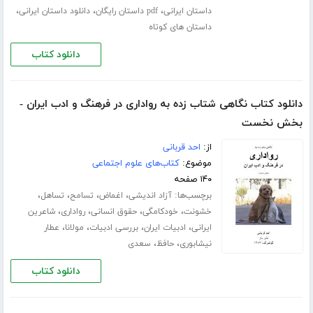
،
،
،
داستان ایرانی
pdf داستان رایگان
دانلود داستان ایرانی
داستان های کوتاه
دانلود کتاب
دانلود کتاب نگاهی شتاب زده به رواداری در فرهنگ و ادب ایران -
بخش نخست
از:
احد قربانی
موضوع:
کتاب‌های علوم اجتماعی
۱۴۰ صفحه
برچسب‌ها:
،
،
،
،
آزاد اندیشی
اغماض
تسامح
تساهل
،
،
،
،
خشونت
خودکامگی
حقوق انسانی
رواداری
شاعرین
،
،
،
،
ایرانی
ادبیات ایران
بررسی ادبیات
مولانا
عطار
،
،
نیشابوری
حافظ
سعدی
دانلود کتاب