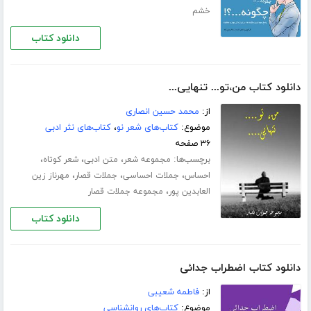
خشم
دانلود کتاب
دانلود کتاب من،تو... تنهایی...
از:
محمد حسین انصاری
موضوع:
کتاب‌های شعر نو
،
کتاب‌های نثر ادبی
۳۶ صفحه
برچسب‌ها:
،
،
،
مجموعه شعر
متن ادبی
شعر کوتاه
،
،
،
احساس
جملات احساسی
جملات قصار
مهرناز زین
،
العابدین پور
مجموعه جملات قصار
دانلود کتاب
دانلود کتاب اضطراب جدائی
از:
فاطمه شعیبی
موضوع:
کتاب‌های روانشناسی