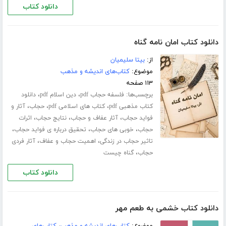
دانلود کتاب
دانلود کتاب امان نامه گناه
از:
بیتا سلیمیان
موضوع:
کتاب‌های اندیشه و مذهب
۱۱۳ صفحه
برچسب‌ها:
،
،
فلسفه حجاب pdf
دین اسلام pdf
دانلود
،
،
،
کتاب مذهبی pdf
کتاب های اسلامی pdf
حجاب
آثار و
،
،
،
فواید حجاب
آثار عفاف و حجاب
نتایج حجاب
اثرات
،
،
،
حجاب
خوبی های حجاب
تحقیق درباره ی فواید حجاب
،
،
تاثیر حجاب در زندگی
اهمیت حجاب و عفاف
آثار فردی
،
حجاب
گناه چیست
دانلود کتاب
دانلود کتاب خشمی به طعم مهر